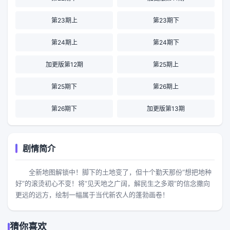
第23期上
第23期下
第24期上
第24期下
加更版第12期
第25期上
第25期下
第26期上
第26期下
加更版第13期
剧情简介
全新地图解锁中！脚下的土地变了，但十个勤天那份“想把地种
好”的滚烫初心不变！将“见天地之广阔，解民生之多艰”的信念撒向
更远的远方，绘制一幅属于当代新农人的蓬勃画卷！
猜你喜欢