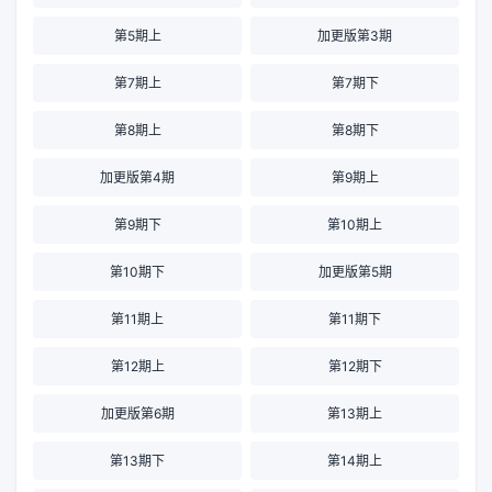
第5期上
加更版第3期
第7期上
第7期下
第8期上
第8期下
加更版第4期
第9期上
第9期下
第10期上
第10期下
加更版第5期
第11期上
第11期下
第12期上
第12期下
加更版第6期
第13期上
第13期下
第14期上