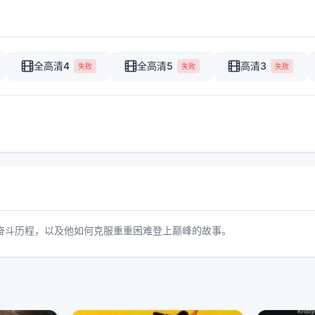
全高清4
全高清5
高清3
失败
失败
失败
奋斗历程，以及他如何克服重重困难登上巅峰的故事。