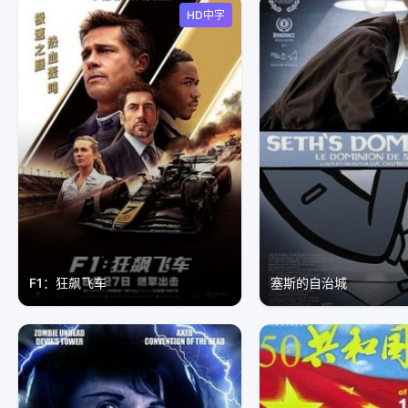
HD中字
F1：狂飙飞车
塞斯的自治城