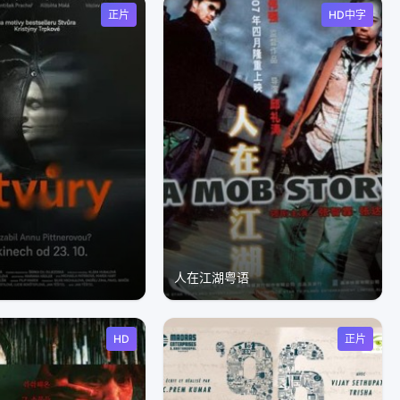
正片
HD中字
人在江湖粤语
HD
正片