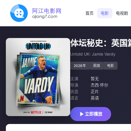
首页
电影
电视剧
体坛秘史：英国
Untold UK: Jamie Vardy
2026年
英国
电影
主演
暂无
导演
杰西·怀尔
状态
正片
语言
英语
立即播放