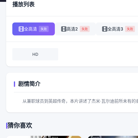
播放列表
全高清
高清2
全高清3
失败
失败
失败
HD
剧情简介
从兼职球员到英超传奇，本片讲述了杰米·瓦尔迪前所未有的
猜你喜欢