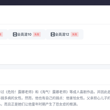
全高清10
全高清12
败
失败
失败
作过《危险！露娜老师》和《淘气！露娜老师》等成人喜剧作品，并因此
体弱多病的女性。然而，他也有自己的弱点：他害怕女性。父亲担心儿子
马，而且正是她们让他童年时期产生了恐女症的根源。