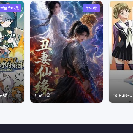
新至第02集
第90集
语版
丑妻仙缘
I''s Pure