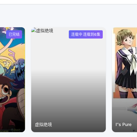
已完结
连载中 连载到6集
虚拟绝境
I''s Pure