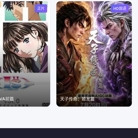
正片
HD国语
-OVA前篇
天子传奇：姬发篇