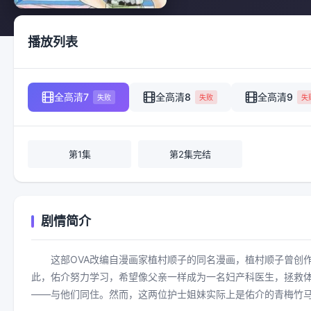
播放列表
全高清7
全高清8
全高清9
失败
失败
失
第1集
第2集完结
剧情简介
这部OVA改编自漫画家植村顺子的同名漫画，植村顺子曾创
此，佑介努力学习，希望像父亲一样成为一名妇产科医生，拯救
——与他们同住。然而，这两位护士姐妹实际上是佑介的青梅竹