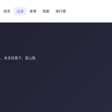
综艺
动漫
体育
短剧
排行榜
子
、
本多知惠子
、
富山敬