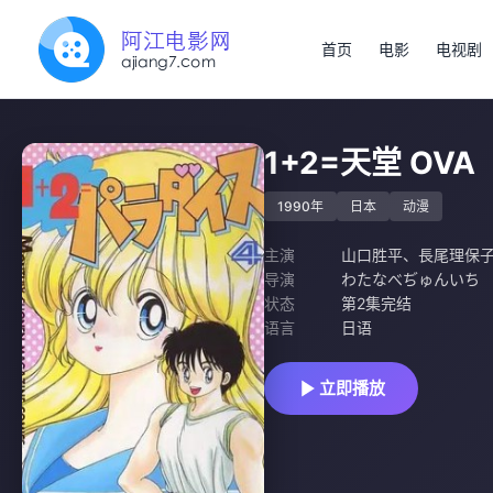
首页
电影
电视剧
1+2=天堂 OVA
1990年
日本
动漫
主演
山口胜平
、
長尾理保
导演
わたなべぢゅんいち
状态
第2集完结
语言
日语
立即播放