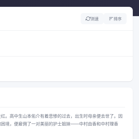
测速
排序
走红。高中生山本佑介有着悲惨的过去，出生时母亲便去世了。因
的困境，便雇佣了一对美丽的护士姐妹——中村由香和中村理香