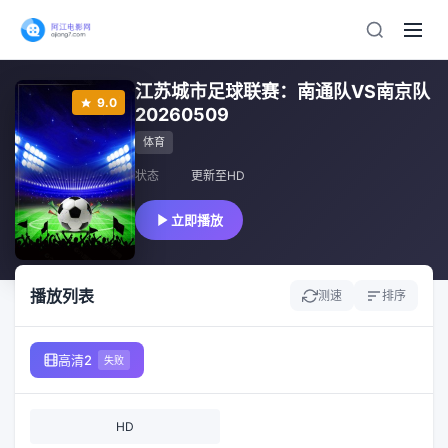
江苏城市足球联赛：南通队VS南京队
9.0
20260509
体育
状态
更新至HD
立即播放
播放列表
测速
排序
高清2
失败
HD