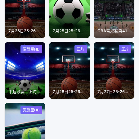
7月26日25-26赛季全国女子篮球锦标赛 山东赤水河酒69VS61北京师范大学
7月25日25-26赛季中甲联赛 长春亚泰VS南京城市
CBA常规赛第41轮 辽宁本钢VS广州龙狮 20240309(哈秋)
更新至HD
正片
正片
中超联赛：上海海港VS上海申花20260725
7月28日25-26赛季浙BA 青田76VS49遂昌
7月27日25-26赛季浙BA 龙泉55VS63云和
更新至HD