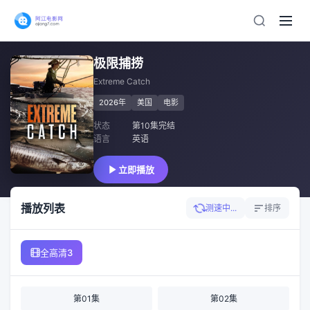
极限捕捞
Extreme Catch
2026年
美国
电影
状态
第10集完结
语言
英语
立即播放
播放列表
测速中...
排序
全高清3
第01集
第02集