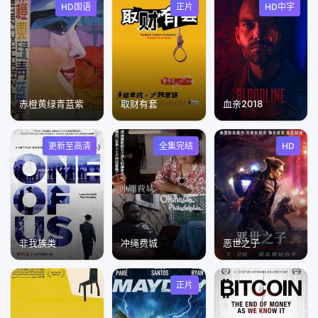
HD国语
正片
HD中字
赤橙黄绿青蓝紫
取财有套
血亲2018
更新至高清
全集完结
HD
非我族类
冲绳费城
恶世之子
正片