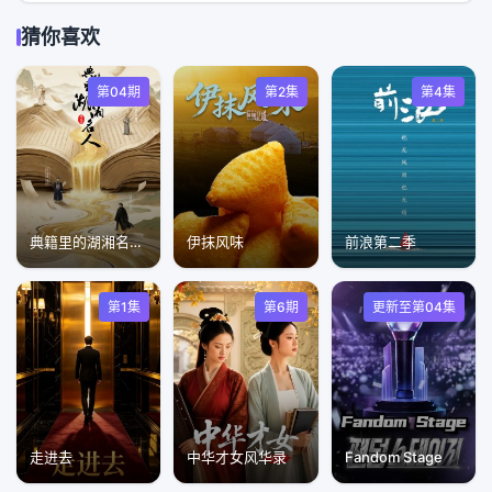
猜你喜欢
第04期
第2集
第4集
典籍里的湖湘名人第二季
伊抹风味
前浪第二季
第1集
第6期
更新至第04集
走进去
中华才女风华录
Fandom Stage