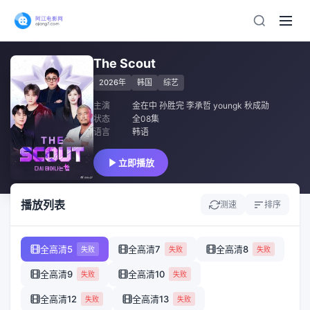
The Scout
2026年
韩国
综艺
主演
金在中 孙胜完 李承哲 youngk 秋成勋
状态
全08集
语言
韩语
立即播放
播放列表
测速
排序
全高清5
全高清7
全高清8
失败
失败
失败
全高清9
全高清10
失败
失败
全高清12
全高清13
失败
失败