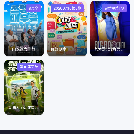
9集全
20260730第8期
更新至第1期
子阳吃饱大作战
你好湖南​
老大哥(美版)第二十八季
第10集完结
普通人 vs. 球星：不惜一切代价旅行