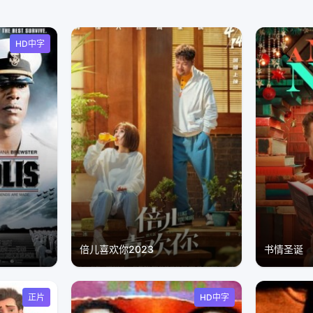
HD中字
倍儿喜欢你2023
书情圣诞
正片
HD中字