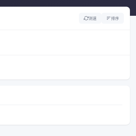
测速
排序
。