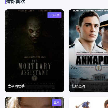
猜你喜欢
HD中字
太平间助手
征服怒海
正片