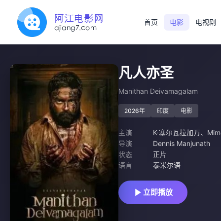
首页
电影
电视剧
凡人亦圣
Manithan Deivamagalam
2026年
印度
电影
主演
K·塞尔瓦拉加万
、
Mim
导演
Dennis Manjunath
状态
正片
语言
泰米尔语
立即播放