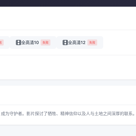
全高清10
全高清12
败
失败
失败
，成为守护者。影片探讨了牺牲、精神信仰以及人与土地之间深厚的联系