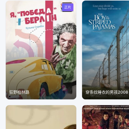
正片
狂野柏林路
穿条纹睡衣的男孩2008