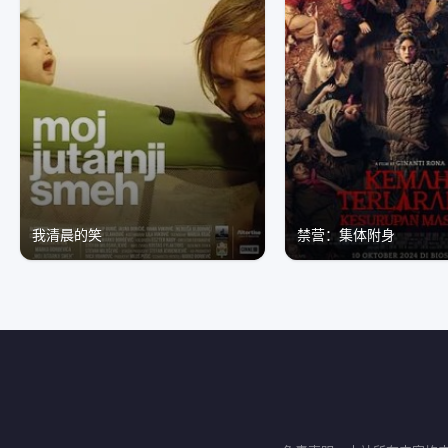
我清晨的笑
禁营：集体附身