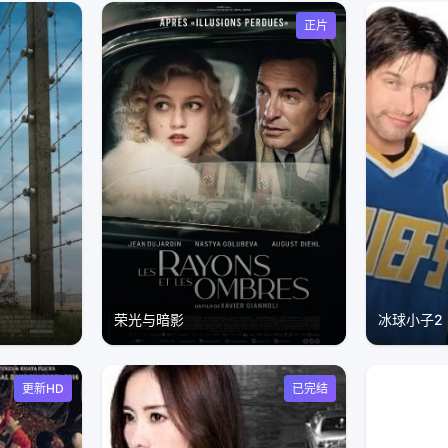
正片
荣光与暗影
冰球小子2
更新HD
已完结