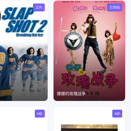
正片
已完结
娜娜的玫瑰战争
HD
HD