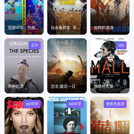
怪兽中学：伤痕累累的珊瑚礁
玩命毒师3：荣誉之名
皮特的清酒
正片
HD
物种起源
恐龙·最后一日
商场枪击案
HD中字
HD中字
更新至高清