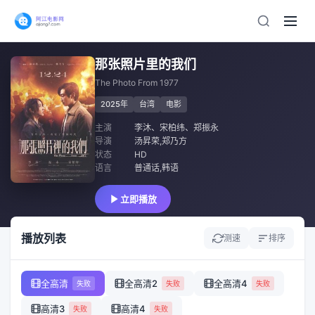
那张照片里的我们
The Photo From 1977
2025年
台湾
电影
主演
李沐
、
宋柏纬
、
郑振永
导演
汤昇荣,郑乃方
状态
HD
语言
普通话,韩语
立即播放
播放列表
测速
排序
全高清
全高清2
全高清4
失败
失败
失败
高清3
高清4
失败
失败