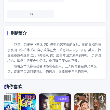
HD
剧情简介
77年，范贤英（李沐 饰）是照相馆老板的女儿，她的青梅竹马
李弘国（宋柏纬 饰）自小陪伴在旁，暗恋却从未说出口。某天，韩
国跆拳道教练金浩熙（郑振永 饰）应青年团之邀来到中坜，走进照
相馆，悄然与贤英产生情愫，也打破了原有的平静。
随着选举风暴与社会动荡席卷而来，三人的青春在微光中交
错，逐渐学会如何坚持心中的信念，寻找属于自己的光亮。
猜你喜欢
HD中字