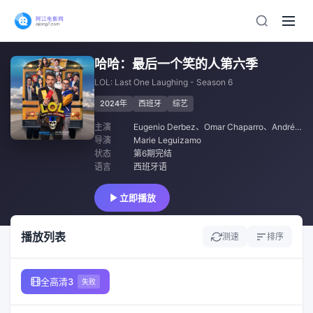
哈哈：最后一个笑的人第六季
LOL: Last One Laughing - Season 6
2024年
西班牙
综艺
主演
Eugenio Derbez
、
Omar Chaparro
、
Andrés Johnson
导演
Marie Leguizamo
状态
第6期完结
语言
西班牙语
立即播放
播放列表
测速
排序
全高清3
失败