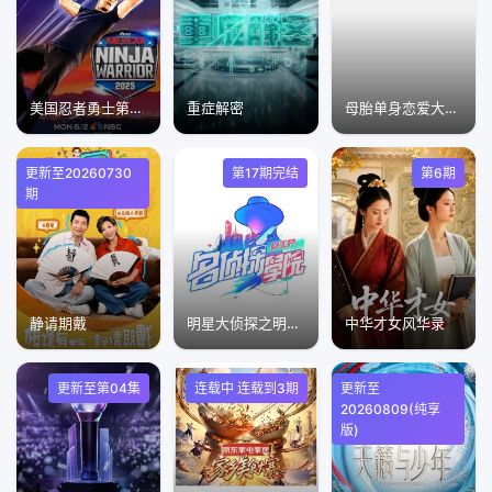
美国忍者勇士第十八季
重症解密
母胎单身恋爱大作战第二季
更新至20260730
第17期完结
第6期
期
静请期戴
明星大侦探之明侦探学院第1季
中华才女风华录
更新至第04集
连载中 连载到3期
更新至
20260809(纯享
版)