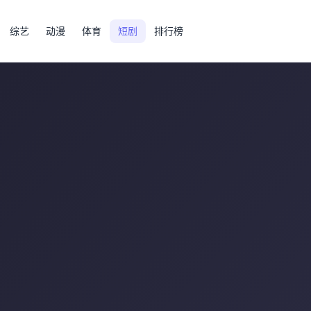
综艺
动漫
体育
短剧
排行榜