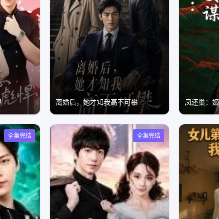
悍
离婚后，她才知我高不可攀
凤还巢：
全集完结
全集完结