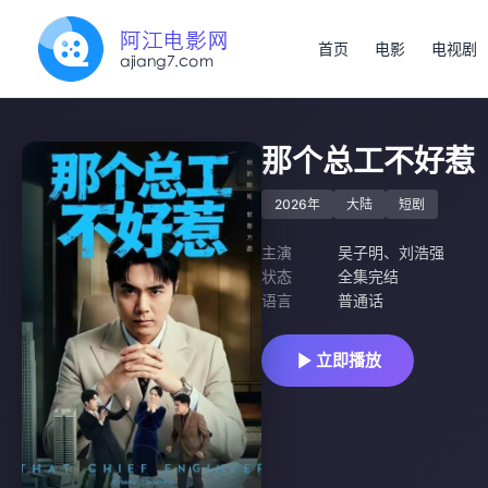
首页
电影
电视剧
那个总工不好惹
2026年
大陆
短剧
主演
吴子明
、
刘浩强
状态
全集完结
语言
普通话
立即播放