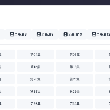
全高清8
全高清9
全高清10
全高清1
集
第04集
第05集
集
第12集
第13集
集
第20集
第21集
集
第28集
第29集
集
第36集
第37集