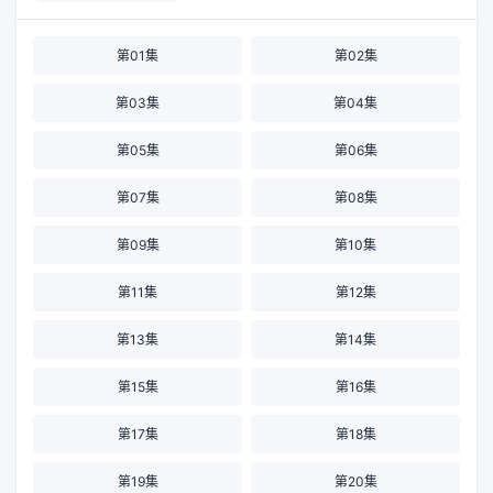
第01集
第02集
第03集
第04集
第05集
第06集
第07集
第08集
第09集
第10集
第11集
第12集
第13集
第14集
第15集
第16集
第17集
第18集
第19集
第20集