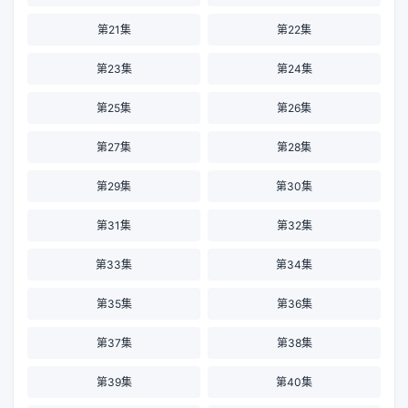
第21集
第22集
第23集
第24集
第25集
第26集
第27集
第28集
第29集
第30集
第31集
第32集
第33集
第34集
第35集
第36集
第37集
第38集
第39集
第40集