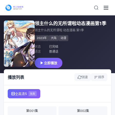
领主什么的无所谓啦动态漫画第1季
领主什么的无所谓啦 动态漫画 第1季
2023年
大陆
动漫
状态
已完结
语言
普通话
立即播放
播放列表
测速
排序
全高清5
失败
第001集
第002集