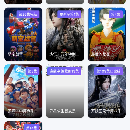
第26集完结
更新至第1集
第4集
萌宝战警
炼气十万年特别篇阳极天下
最后的秘密
第3集
连载中 连载到13集
第109集已完结
茶啊二中第六季
异星求生智慧是原罪
万妖图录传第八季
第14集