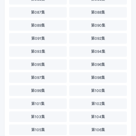
第087集
第088集
第089集
第090集
第091集
第092集
第093集
第094集
第095集
第096集
第097集
第098集
第099集
第100集
第101集
第102集
第103集
第104集
第105集
第106集