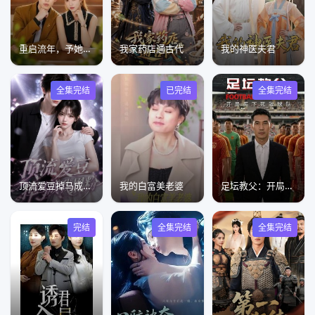
重启流年，予她万顷星光
我家药店通古代
我的神医夫君
全集完结
已完结
全集完结
顶流爱豆掉马成我黑粉
我的白富美老婆
足坛教父：开局买下死敌球队
完结
全集完结
全集完结