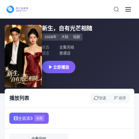
新生，自有光芒相随
2026年
大陆
短剧
状态
全集完结
语言
普通话
立即播放
播放列表
测速
排序
全高清3
失败
全集完结