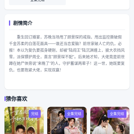
剧情简介
重生回订婚宴，苏晚当场甩了顾景琛的戒指，甩出监控撕破假
千金苏柔的白莲花面具——谁还当恋爱脑？前世家破人亡的仇，必
报！本以为复仇要孤身硬刚，却被“陆阎王”陆沉渊缠上，披大衣挡风
雪，派保镖护周全，直言“顾景琛不配”。后来她才知，大佬竟是前世
蹲在她尸体旁说“来晚了”的人，守护蓄谋两辈子！这一世，她既要复
仇，也要抱紧大佬，实现双赢！
猜你喜欢
完结
全集完结
全集完结