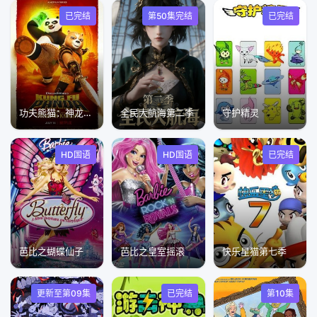
已完结
第50集完结
已完结
功夫熊猫：神龙骑士
全民大航海第二季
守护精灵
HD国语
HD国语
已完结
芭比之蝴蝶仙子
芭比之皇室摇滚
快乐星猫第七季
更新至第09集
已完结
第10集