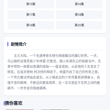
第15集
第16集
第17集
第18集
第19集
第20集
剧情简介
玉兰大陆，一个充满神奇生物与绚丽魔法的魔幻世界。一天，
乌山镇的没落贵族少年林雷·巴鲁克，踏入布满灰尘的祖屋当中，无
意中得到一枚看似普通的戒指一一盘龙戒指，从此他的人生发生了
转变。在戒灵德林·柯沃特的帮助下，林雷开启了自己的传奇之旅，
一个伟大魔法师由此诞生。从小镇走出的少年凭着其拼搏奋斗、自
强不息的精神，不断迈向更高境界，在一次次游走于生死之间的磨
砺中，一步步走向强者巅峰。
猜你喜欢