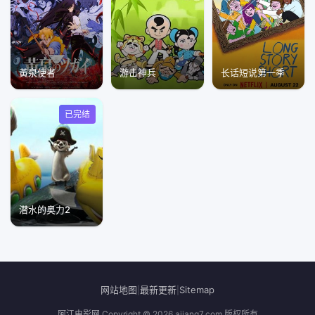
黃泉使者
游击神兵
长话短说第一季
已完结
潜水的奥力2
网站地图
最新更新
Sitemap
|
|
阿江电影网
Copyright © 2026
ajiang7.com
版权所有