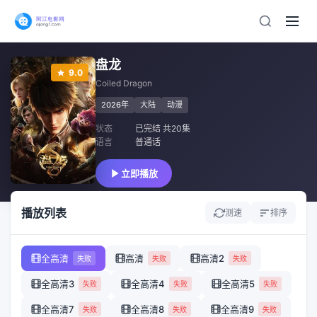
盘龙
9.0
Coiled Dragon
2026年
大陆
动漫
状态
已完结 共20集
语言
普通话
立即播放
播放列表
测速
排序
全高清
高清
高清2
失败
失败
失败
全高清3
全高清4
全高清5
失败
失败
失败
全高清7
全高清8
全高清9
失败
失败
失败