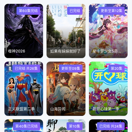
第60集完结
已完结
更新至第12集
噬神2026
如果有妹妹就好了
星卡梦少女5奇迹绽放
已完结 共26集
更新至09集
第20集
正义联盟第二季
山海异闻
新开心球第一季
第40集已完结
第10集
已完结 共24集