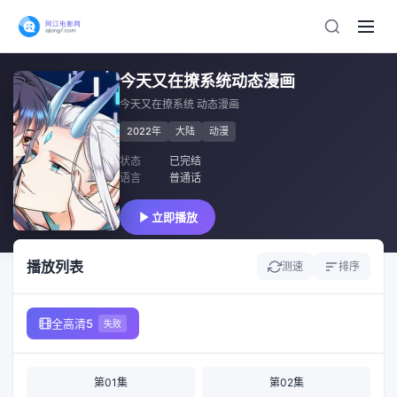
今天又在撩系统动态漫画
今天又在撩系统 动态漫画
2022年
大陆
动漫
状态
已完结
语言
普通话
立即播放
播放列表
测速
排序
全高清5
失败
第01集
第02集