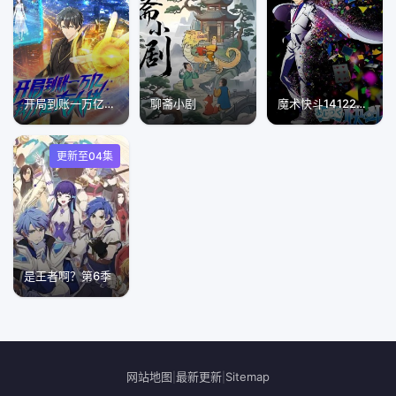
开局到账一万亿，我才是真大佬
聊斋小剧
魔术快斗14122014
更新至04集
是王者啊？第6季
网站地图
最新更新
Sitemap
|
|