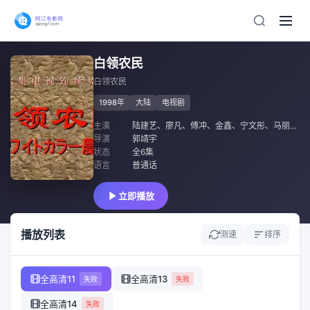
白领农民
白领农民
1998年
大陆
电视剧
主演
陆建艺
、
廖凡
、
傅冲
、
金鑫
、
宁文彤
、
马丽娜
、
导演
郭靖宇
状态
全6集
语言
普通话
立即播放
播放列表
测速
排序
全高清11
全高清13
失败
失败
全高清14
失败