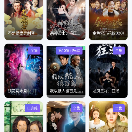
不是娇妻是刺客
杀神归来，横压天下无敌
金色索玛花(2020)
全集
第10集已完结
全集
镜花与水月
我以纸人镇百鬼
龙凤呈祥：狂潮
已完结
全集
全集