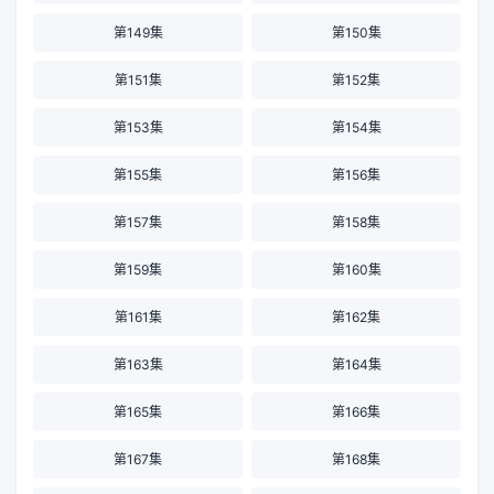
第149集
第150集
第151集
第152集
第153集
第154集
第155集
第156集
第157集
第158集
第159集
第160集
第161集
第162集
第163集
第164集
第165集
第166集
第167集
第168集