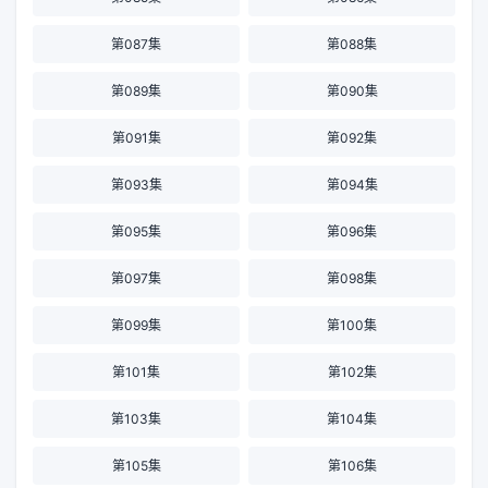
第087集
第088集
第089集
第090集
第091集
第092集
第093集
第094集
第095集
第096集
第097集
第098集
第099集
第100集
第101集
第102集
第103集
第104集
第105集
第106集