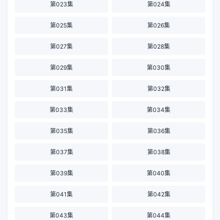
第023集
第024集
第025集
第026集
第027集
第028集
第029集
第030集
第031集
第032集
第033集
第034集
第035集
第036集
第037集
第038集
第039集
第040集
第041集
第042集
第043集
第044集