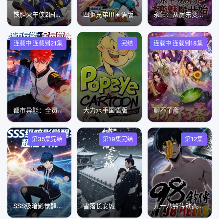
铁胆火车侠2国语版
四驱兄弟III国语版
永生：从房东变魅魔开始
连载中 连载到21集
完结
连载中 连载到18集
都市异能：全员觉醒动态漫画
大力水手国语版
聊不了斋
第35集完结
第19集完结
第12集
SSS级暗影觉醒：超能学院
雪落长安城
九十八铃传动态漫画