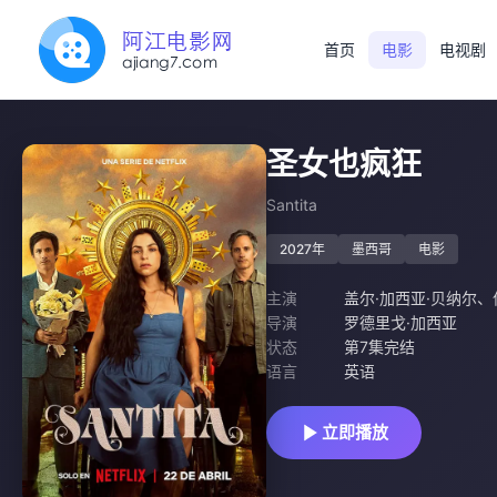
首页
电影
电视剧
圣女也疯狂
Santita
2027年
墨西哥
电影
主演
盖尔·加西亚·贝纳尔
、
导演
罗德里戈·加西亚
状态
第7集完结
语言
英语
立即播放