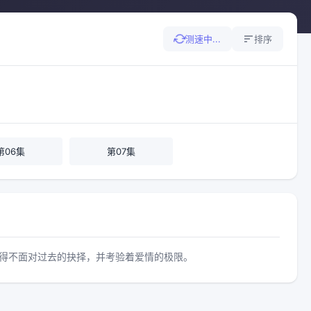
测速中...
排序
第06集
第07集
不得不面对过去的抉择，并考验着爱情的极限。