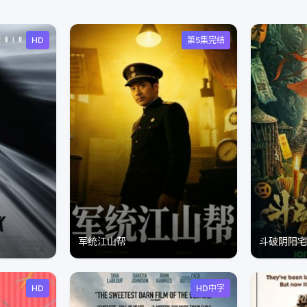
HD
第5集完结
军统江山帮
斗破阴阳
HD
HD中字