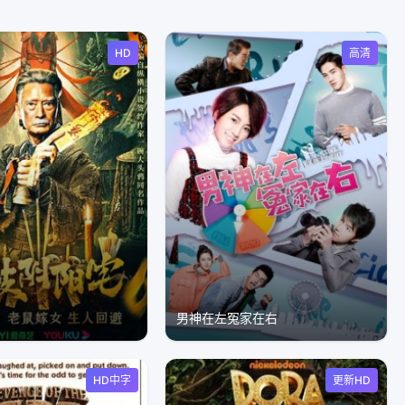
HD
高清
宅
男神在左冤家在右
HD中字
更新HD