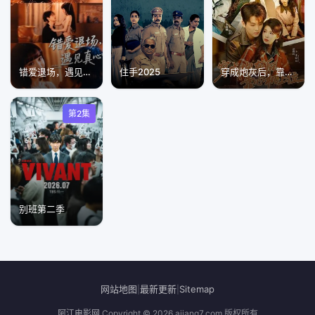
错爱退场，遇见真心
住手2025
穿成炮灰后，靠心机上位
第2集
别班第二季
网站地图
最新更新
Sitemap
|
|
阿江电影网
Copyright © 2026
ajiang7.com
版权所有