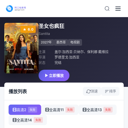
圣女也疯狂
6.0
Santita
2027年
墨西哥
电视剧
主演
盖尔·加西亚·贝纳尔
、
保利娜·戴维拉
导演
罗德里戈·加西亚
状态
完结
立即播放
播放列表
测速
排序
高清2
全高清11
全高清13
失败
失败
失败
全高清14
失败