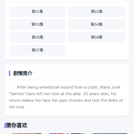
第01集
第02集
第03集
第04集
第05集
第06集
第07集
剧情简介
After being wheelchair-bound from a crash, María José
"Santita" Cano left her love at the altar. 20 years later, his
return makes her face her past choices and test the limits of
her love.
猜你喜欢