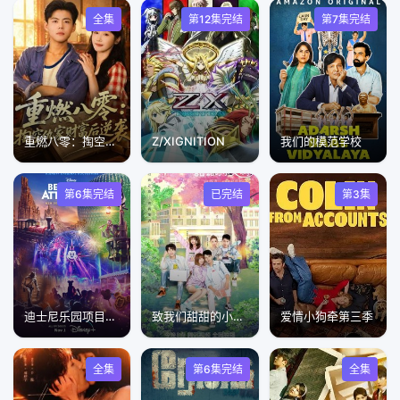
全集
第12集完结
第7集完结
重燃八零：掏空仇家财富后逆袭
Z/XIGNITION
我们的模范学校
第6集完结
已完结
第3集
迪士尼乐园项目大起底第二季
致我们甜甜的小美满
爱情小狗牵第三季
全集
第6集完结
全集