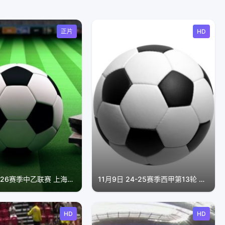
正片
HD
8月5日25-26赛季中乙联赛 上海海港B队VS山西崇德荣海
11月9日 24-25赛季西甲第13轮 巴列卡诺VS拉斯帕尔马斯
HD
HD