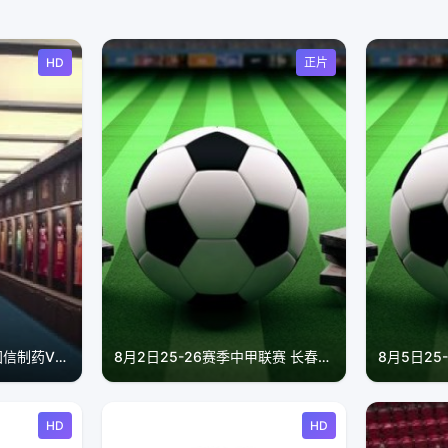
HD
正片
CBA常规赛第9轮 青岛国信制药VS深圳马可波罗 20241031
8月2日25-26赛季中甲联赛 长春亚泰VS石家庄功夫
HD
HD