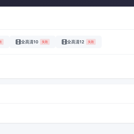
全高清10
全高清12
败
失败
失败