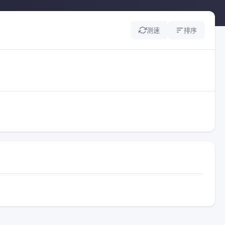
测速
排序