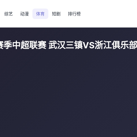
综艺
动漫
体育
短剧
排行榜
26赛季中超联赛 武汉三镇VS浙江俱乐