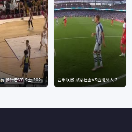
NBA夏季联赛 步行者VS骑士 20240721
西甲联赛 皇家社会VS西班牙人 20250825