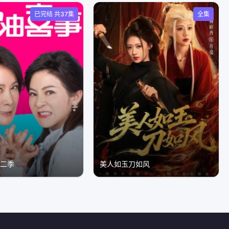
已完结 共37集
全集
第二季
美人如玉刀如风