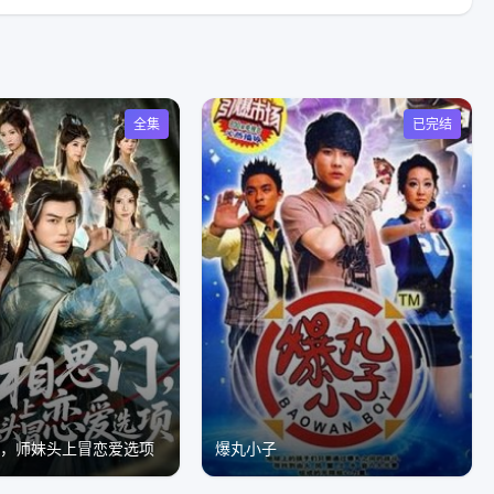
全集
已完结
门，师妹头上冒恋爱选项
爆丸小子