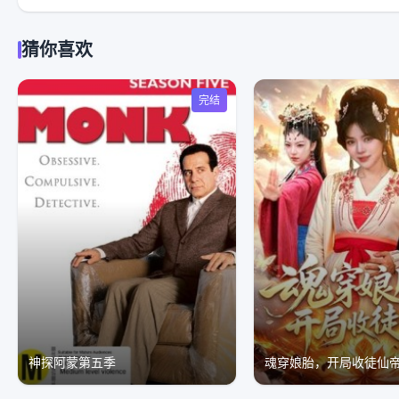
猜你喜欢
完结
神探阿蒙第五季
魂穿娘胎，开局收徒仙