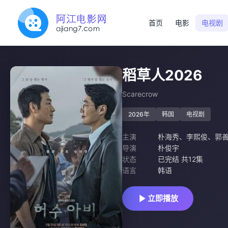
首页
电影
电视剧
稻草人2026
Scarecrow
2026年
韩国
电视剧
主演
朴海秀
、
李熙俊
、
郭
导演
朴俊宇
状态
已完结 共12集
语言
韩语
立即播放