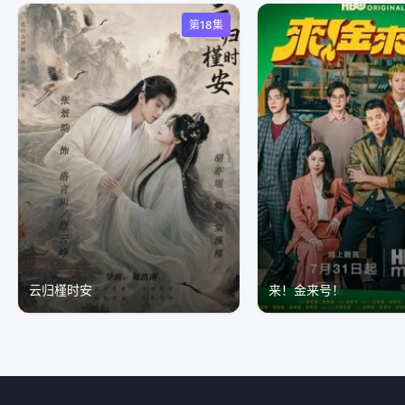
第18集
云归槿时安
来！金来号！