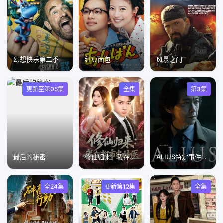
幻想快乐第二季
红豆面包
风暴之门
更新至第05集
全集
第3集
最后的秘密
修仙归来：我在都市当神医
ALIUS特定事件调查档案
全24集
更新第12集
全集