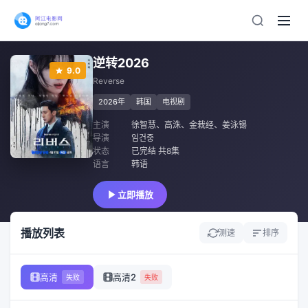
逆转2026
9.0
Reverse
2026年
韩国
电视剧
主演
徐智慧
、
高洙
、
金栽经
、
姜泳锡
导演
임건중
状态
已完结 共8集
语言
韩语
立即播放
播放列表
测速
排序
高清
高清2
失败
失败