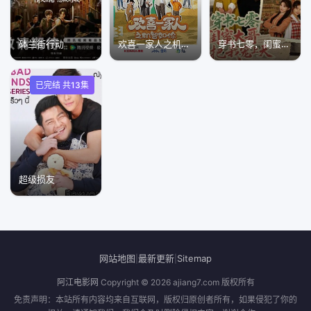
砵兰街行动
欢喜一家人之机智如你
穿书七零，闺蜜大哥把我宠上天
已完结 共13集
超级损友
网站地图
最新更新
Sitemap
|
|
阿江电影网
Copyright © 2026
ajiang7.com
版权所有
免责声明：本站所有内容均来自互联网，版权归原创者所有，如果侵犯了你的