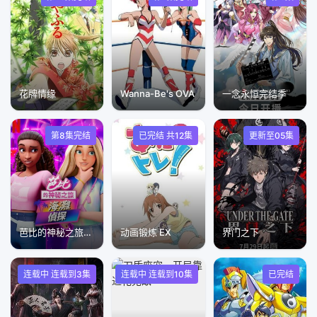
花牌情缘
Wanna-Be's OVA
​一念永恒完结季
第8集完结
已完结 共12集
更新至05集
芭比的神秘之旅：海滩探案集国语版
动画锻炼 EX
界门之下
连载中 连载到3集
连载中 连载到10集
已完结