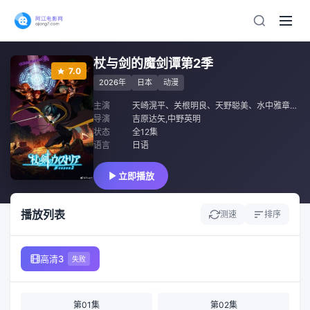
杖与剑的魔剑谭第2季
7.0
2026年
日本
动漫
主演
天崎滉平
、
关根明良
、
天野聪美
、
水中雅章
、
柿
导演
吉原达矢,中野英明
状态
全12集
语言
日语
立即播放
播放列表
测速
排序
高清3
失败
第01集
第02集