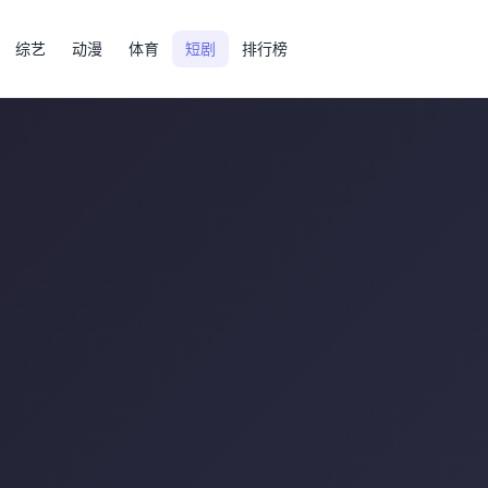
综艺
动漫
体育
短剧
排行榜