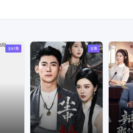
全61集
全集