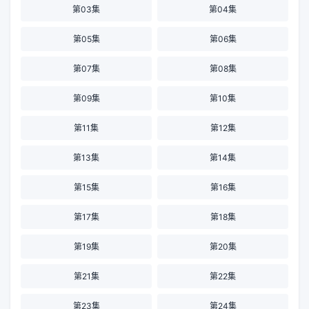
第03集
第04集
第05集
第06集
第07集
第08集
第09集
第10集
第11集
第12集
第13集
第14集
第15集
第16集
第17集
第18集
第19集
第20集
第21集
第22集
第23集
第24集