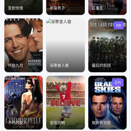
变脸惊情
卖身男子
互惠生
HD
怀胎九月
深寒食人兽
最后的前线
正片
不朽的女人
坚信光明
致命的天空