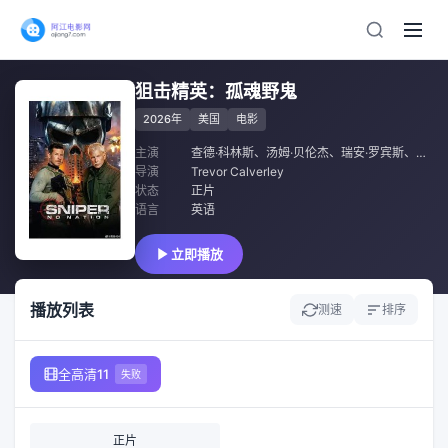
狙击精英：孤魂野鬼
2026年
美国
电影
主演
查德·科林斯
、
汤姆·贝伦杰
、
瑞安·罗宾斯
、
乔什·
导演
Trevor Calverley
状态
正片
语言
英语
立即播放
播放列表
测速
排序
全高清11
失败
正片