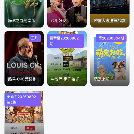
静谧之野纯享版
诸朋好友
密室大逃脱第八季
正片
更新至20260802
第20260804期
期
路易·C·K 荒谬到笑
中餐厅·南洋拾光季独家直拍
萌宠来啦
更新至20260802
第2集