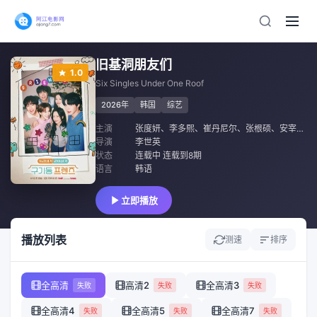
旧基洞朋友们
1.0
Six Singles Under One Roof
2026年
韩国
综艺
主演
张度妍
、
李多熙
、
崔丹尼尔
、
张根硕
、
安宰贤
、
导演
李世英
状态
连载中 连载到8期
语言
韩语
立即播放
播放列表
测速
排序
全高清
高清2
全高清3
失败
失败
失败
全高清4
全高清5
全高清7
失败
失败
失败