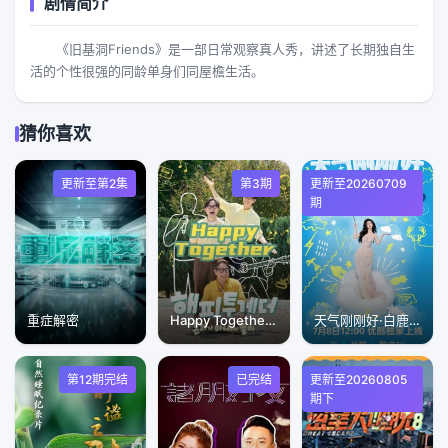
剧情简介
《旧基洞Friends》是一部日常观察真人秀，讲述了长期独自生
活的个性很强的同龄单身们同屋檐生活。
猜你喜欢
更新至第2集
第3期
更新至20260709
期
重症解密
Happy Together不是一个人真好
天气刚刚好·白鹿十周年拾光音乐会
第12期完结
已完结
更新至20260805
期下