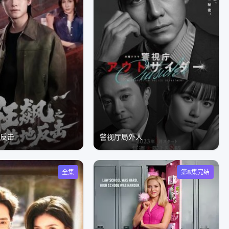
地反击
警视厅局外人
全集
第8集完结