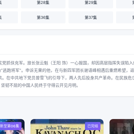
集
第28集
第29集
集
第36集
第37集
民党抓伕充军。旅长张云魁（王阳 饰）一心报国，却因高层指挥失误陷
"逃跑将军"。申诉无果的他，在与新四军团长谢语峰相遇后重燃希望，
共。在中共地下党员曾雪飞的引导下，两人先后投身共产革命。在民族危
，坚韧不屈的中国人民终于守得云开见月明。
新至第06集
已完结