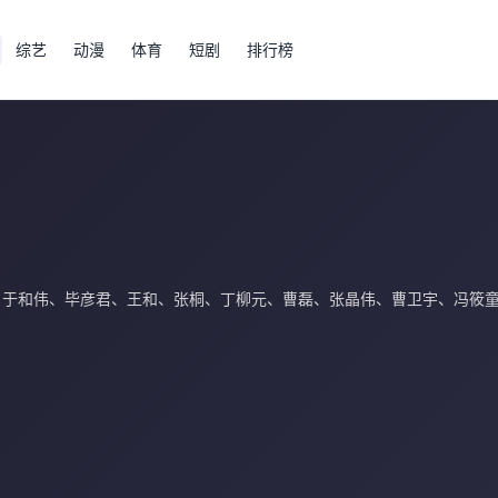
综艺
动漫
体育
短剧
排行榜
、
于和伟
、
毕彦君
、
王和
、
张桐
、
丁柳元
、
曹磊
、
张晶伟
、
曹卫宇
、
冯筱