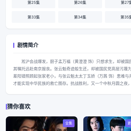
第25集
第26集
第27
第33集
第34集
第35
剧情简介
淞沪会战爆发，厨子孟万福（黄澄澄 饰）只想求生，却被国
其嘱托远赴南京报丧。张云魁奇迹般生还，却被国民党高层污蔑为
差阳错照顾起张家老小，与张云魁太太丁玉娇（万茜 饰）患难与
才能实现中华民族的救亡图存。抗战胜利，又一个中秋月圆之夜
猜你喜欢
全集
更