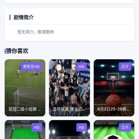
剧情简介
暂无简介，敬请期待
猜你喜欢
更新至HD
HD
正片
亚冠二级小组赛 浦项铁人VS曼谷玻璃 20251127
意甲联赛 博洛尼亚VS那不勒斯 20250408
8月2日25-26赛季亚洲大学生篮球联赛 清华大学VS悉尼大学
HD
HD
正片