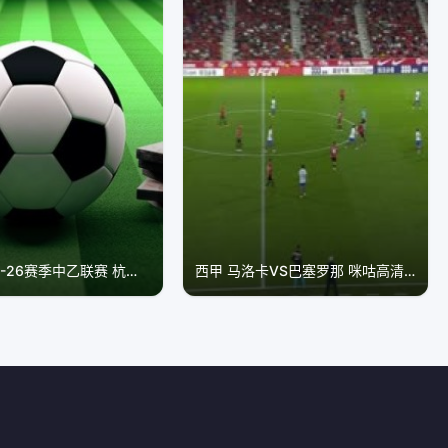
7月19日25-26赛季中乙联赛 杭州临平吴越VS成都蓉城希拉谷
西甲 马洛卡VS巴塞罗那 咪咕高清国语 20230927