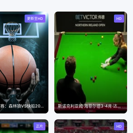
更新至HD
HD
NBA夏季联赛：森林狼VS快船20260718
斯诺克利亚姆·海菲尔德3-4肯·达赫迪20231018(李照)
正片
HD