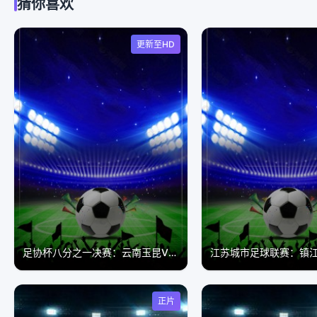
猜你喜欢
更新至HD
足协杯八分之一决赛：云南玉昆VS成都蓉城20260621
正片