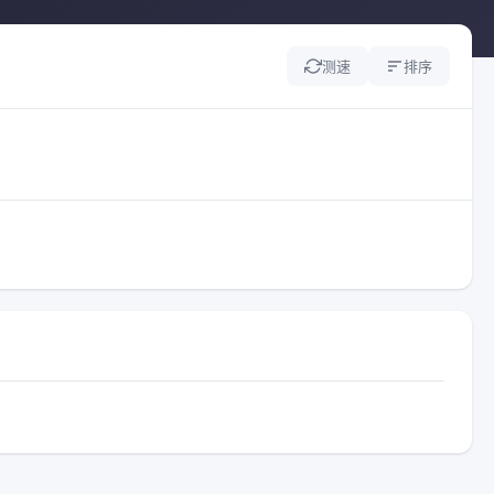
测速
排序