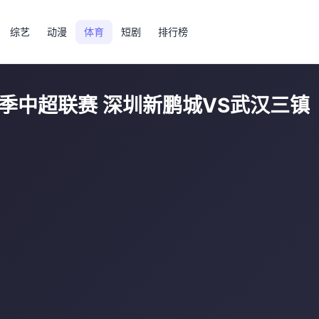
综艺
动漫
体育
短剧
排行榜
6赛季中超联赛 深圳新鹏城VS武汉三镇