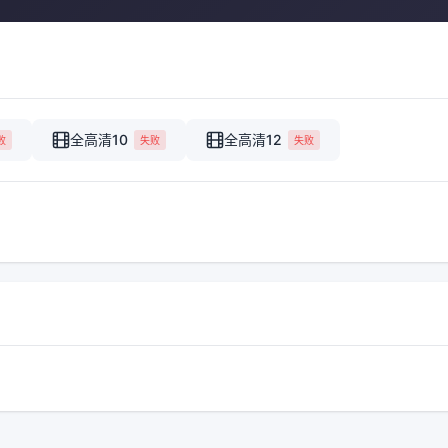
全高清10
全高清12
败
失败
失败