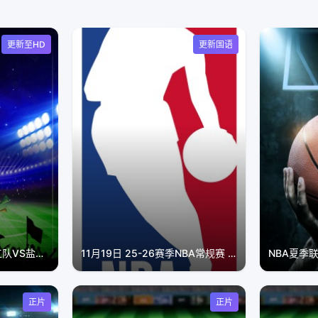
更新至HD
更新国语
江苏城市足球联赛：镇江队VS盐城队20260502
11月19日 25-26赛季NBA常规赛 勇士VS魔术
正片
正片