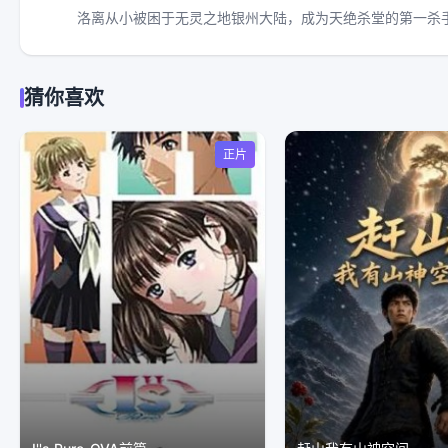
洛离从⼩被困于⽆灵之地银州⼤陆，成为天绝杀堂的第⼀杀
猜你喜欢
正片