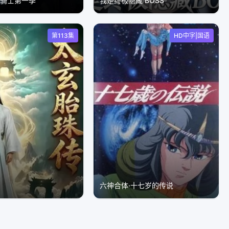
的骑士第一季
我是终极隐藏 BOSS
第113集
HD中字|国语
传
六神合体·十七岁的传说