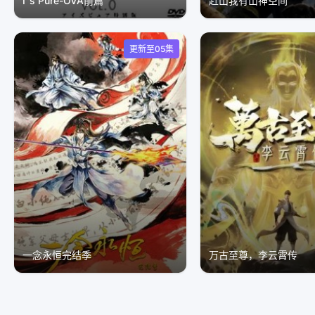
I''s Pure-OVA前篇
赶山我有山神空间
更新至05集
​一念永恒完结季​
万古至尊，李云霄传