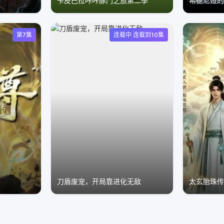
卡皮巴拉咔咔豚门之旅第二季
希德尼娅
第7集
连载中 连载到10集
刀盾废宠，开局靠进化无敌
太玄胎珠