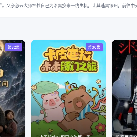
⼿。⽗亲慈云⼤师牺牲⾃⼰为洛离换来⼀线⽣机，让其逃离银州，前往中
第32集
第30集