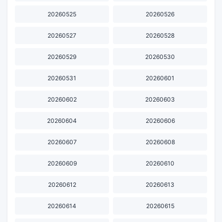
20260525
20260526
20260527
20260528
20260529
20260530
20260531
20260601
20260602
20260603
20260604
20260606
20260607
20260608
20260609
20260610
20260612
20260613
20260614
20260615