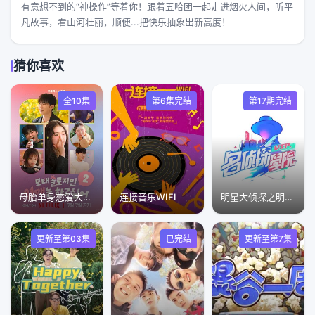
有意想不到的“神操作”等着你！跟着五哈团一起走进烟火人间，听平
凡故事，看山河壮丽，顺便...把快乐抽象出新高度！
猜你喜欢
全10集
第6集完结
第17期完结
母胎单身恋爱大作战2
连接音乐WIFI
明星大侦探之明侦探学院第1季
更新至第03集
已完结
更新至第7集