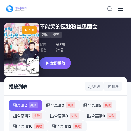
不能笑的孤独粉丝见面会
1.0
韩国
综艺
状态
第8期
语言
韩语
立即播放
播放列表
测速
排序
高清2
全高清3
全高清5
失败
失败
失败
全高清7
全高清8
全高清9
失败
失败
失败
全高清10
全高清12
失败
失败