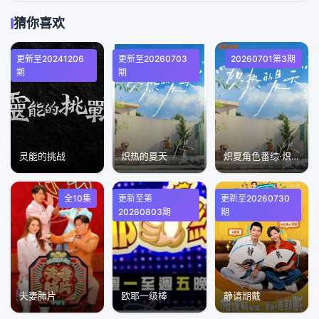
猜你喜欢
更新至20241206
更新至20260703
20260701第3期
期
期
灵能的挑战
炽热的夏天
炽夏角色番综·炽热的夏天
全10集
更新至第
更新至20260730
20260803期
期
夫妻肺片
欧耶一级棒
静请期戴