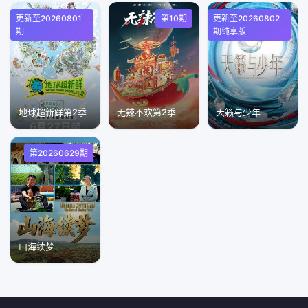
更新至20260801
第10期
更新至20260802
期
期纯享版
地球超新鲜第2季
无辣不欢第2季
天籁与少年
第20260629期
山海续梦