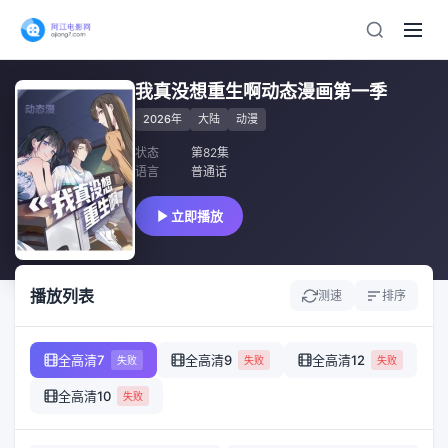
我真没想重生啊动态漫画第一季
2026年
大陆
动漫
状态
第82集
语言
普通话
立即播放
播放列表
测速
排序
全高清7
全高清9
全高清12
失败
失败
失败
全高清10
失败