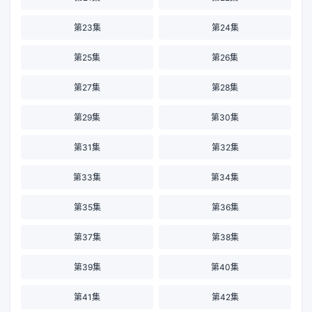
第23集
第24集
第25集
第26集
第27集
第28集
第29集
第30集
第31集
第32集
第33集
第34集
第35集
第36集
第37集
第38集
第39集
第40集
第41集
第42集