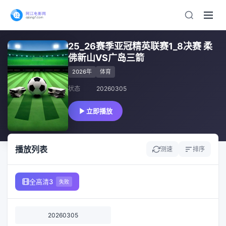
25_26赛季亚冠精英联赛1_8决赛 柔
佛新山VS广岛三箭
2026年
体育
状态
20260305
立即播放
播放列表
测速
排序
全高清3
失败
20260305