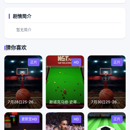
剧情简介
暂无简介
猜你喜欢
正片
HD
正片
7月28日25-26赛季全国女子篮球锦标赛 山东赤水河酒69VS54新疆天山
斯诺克马修·史蒂文斯6-4刘宏宇20230919(李照)
7月30日25-26赛季全国女子篮球锦标赛 北京师范大学83VS75陕西榆林天泽
更新至HD
HD
正片