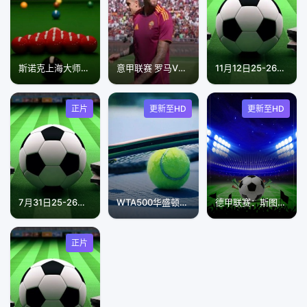
斯诺克上海大师赛第一轮：斯佳辉VS庞俊旭
意甲联赛 罗马VS维罗纳 20250928
11月12日25-26赛季意甲联赛 热那亚VS佛罗伦萨
正片
更新至HD
更新至HD
7月31日25-26赛季中超联赛 河南俱乐部彩陶坊VS大连英博海发
WTA500华盛顿站女单第二轮：库德梅托娃VS斯维托丽娜
德甲联赛：斯图加特VS勒沃库森20260509
正片