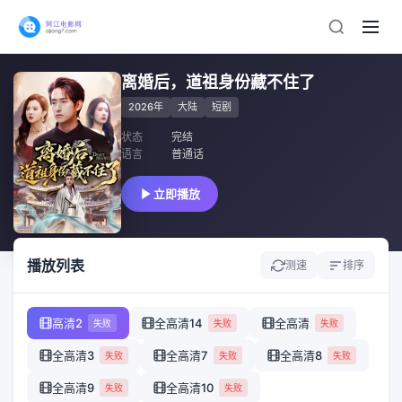
离婚后，道祖身份藏不住了
2026年
大陆
短剧
状态
完结
语言
普通话
立即播放
播放列表
测速
排序
高清2
全高清14
全高清
失败
失败
失败
全高清3
全高清7
全高清8
失败
失败
失败
全高清9
全高清10
失败
失败