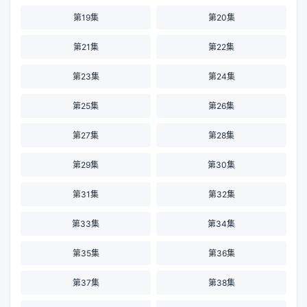
第19集
第20集
第21集
第22集
第23集
第24集
第25集
第26集
第27集
第28集
第29集
第30集
第31集
第32集
第33集
第34集
第35集
第36集
第37集
第38集