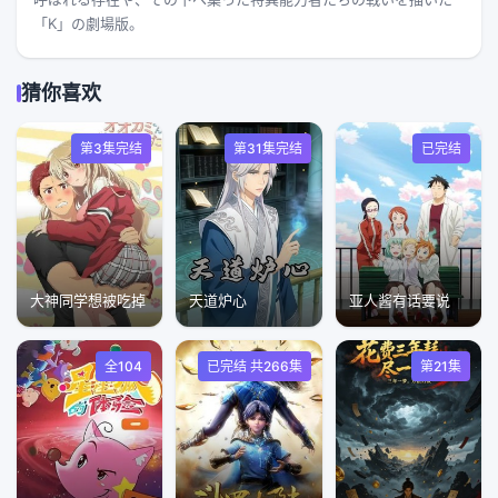
「K」の劇場版。
猜你喜欢
第3集完结
第31集完结
已完结
大神同学想被吃掉
天道炉心
亚人酱有话要说
全104
已完结 共266集
第21集