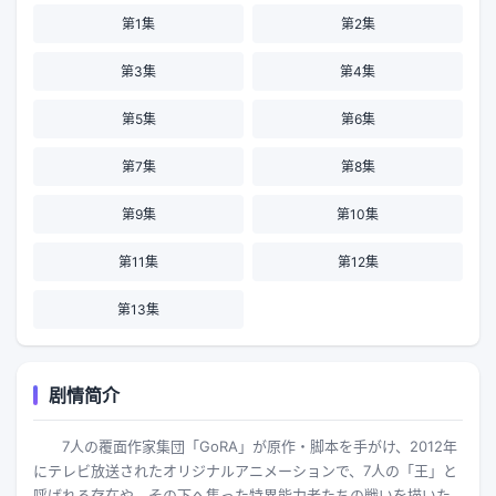
第1集
第2集
第3集
第4集
第5集
第6集
第7集
第8集
第9集
第10集
第11集
第12集
第13集
剧情简介
7人の覆面作家集団「GoRA」が原作・脚本を手がけ、2012年
にテレビ放送されたオリジナルアニメーションで、7人の「王」と
呼ばれる存在や、その下へ集った特異能力者たちの戦いを描いた