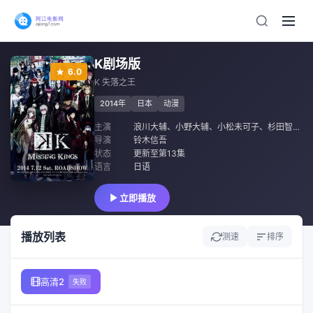
K剧场版
6.0
K 失落之王
2014年
日本
动漫
主演
浪川大辅
、
小野大辅
、
小松未可子
、
杉田智和
、
导演
铃木信吾
状态
更新至第13集
语言
日语
立即播放
播放列表
测速
排序
高清2
失败