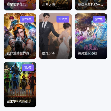
星星狐的体验
斗罗大陆
花费三年耗尽一切修为
第29集
第11集
第2集
瓦罗兰特世界赛，你让我一个黑铁当大哥
摆烂少爷
缔灵爱水心缠
第2集
嘉米提-灵源战队​(英文版)