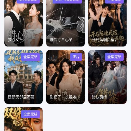
猎心女王
谁怜寸草心第
开局落魄民宿，美女员工助我崛起
全集完结
正片
全集完结
建新房邻居不签字，我反手修猪圈
别横了，长姐她是大佬
错认良缘
全集完结