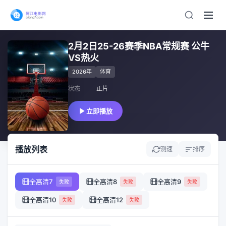
2月2日25-26赛季NBA常规赛 公牛
VS热火
2026年
体育
状态
正片
立即播放
播放列表
测速
排序
全高清7
全高清8
全高清9
失败
失败
失败
全高清10
全高清12
失败
失败