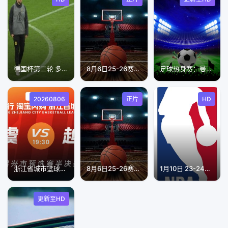
德国杯第二轮 多特蒙德vs霍芬海姆(鲁靖明) 20231101
8月6日25-26赛季全国青年篮球联赛 天津荣钢64VS99北京首钢
足球热身赛：曼城VSK联赛全明星20260805
20260806
正片
HD
浙江省城市篮球联赛全场回放：越城VS上虞
8月6日25-26赛季亚洲大学生篮球联赛 廷世大学VS政治大学
1月10日 23-24赛季NBA常规赛 灰熊VS独行侠
更新至HD