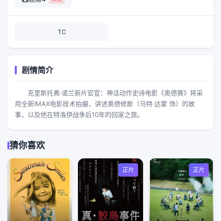
TC
剧情简介
克里斯托弗·诺兰新片官宣：神话动作史诗电影《奥德赛》将采
用全新IMAX电影技术拍摄，讲述奥德修斯（马特·达蒙 饰）的故
事，以及他在特洛伊战争后10年的回家之旅。
猜你喜欢
正片
正片