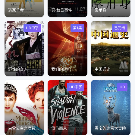
逃家千金
真·鲛岛事件
废用身
HD中字
第1集
已完结
野性的女人
我们的旗帜
中国通史
HD中字
HD
白雪公主之魔镜魔镜2012
倚马而息
雪宝的冰雪大冒险