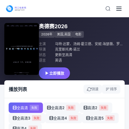
奥德赛2026
2026年
美国,英国
电影
主演
马特·达蒙
、
汤姆·霍兰德
、
安妮·海瑟薇
、
罗伯特·帕丁森
导演
克里斯托弗·诺兰
状态
更新至高清
语言
英语
立即播放
播放列表
测速
排序
全高清
全高清2
高清2
失败
失败
失败
全高清3
全高清4
全高清5
失败
失败
失败
高清4
失败