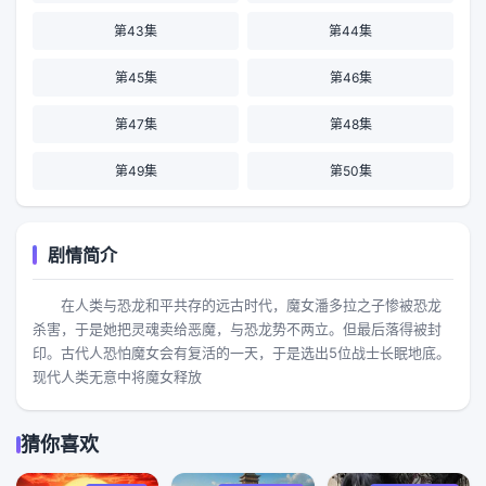
第43集
第44集
第45集
第46集
第47集
第48集
第49集
第50集
剧情简介
在人类与恐龙和平共存的远古时代，魔女潘多拉之子惨被恐龙
杀害，于是她把灵魂卖给恶魔，与恐龙势不两立。但最后落得被封
印。古代人恐怕魔女会有复活的一天，于是选出5位战士长眠地底。
现代人类无意中将魔女释放
猜你喜欢