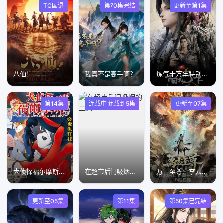
TC国语
第70集完结
更新至第1集
八仙！
我真不是高手啊？
炼气十万年特别篇阳极天下
第14集
连载中 连载到5集
更新至07集
大侦探福尔摩斯第2季
在超市后门吸烟的二人
万古至尊：李云霄传
更新至05集
第11集
第50集已完结