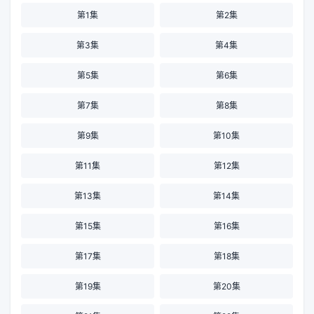
第1集
第2集
第3集
第4集
第5集
第6集
第7集
第8集
第9集
第10集
第11集
第12集
第13集
第14集
第15集
第16集
第17集
第18集
第19集
第20集