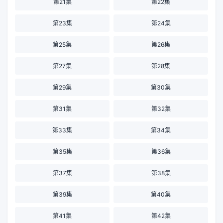
第21集
第22集
第23集
第24集
第25集
第26集
第27集
第28集
第29集
第30集
第31集
第32集
第33集
第34集
第35集
第36集
第37集
第38集
第39集
第40集
第41集
第42集