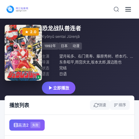
恐龙战队兽连者
2.0
Kyôryû sentai Jûrenjâ
1992年
日本
动漫
主演
望月祐多
、
右门青寿
、
藤原秀树
、
桥本巧
、
千叶
导演
东条昭平,雨宫庆太,坂本太郎,渡边胜也
状态
完结
语言
日语
立即播放
播放列表
测速
排序
高清2
失败