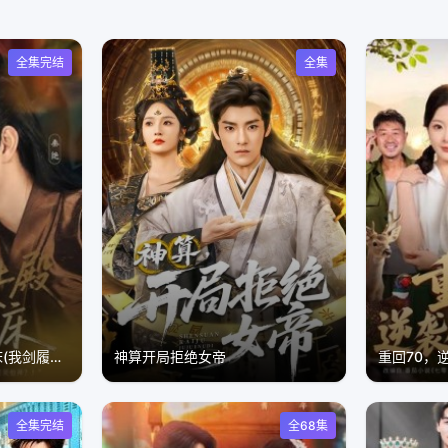
全集完结
全集
我，剑履上殿，夜宿龙床(我剑履上殿夜宿龙床)
神算开局拒绝女帝
重回70，
全集完结
全68集