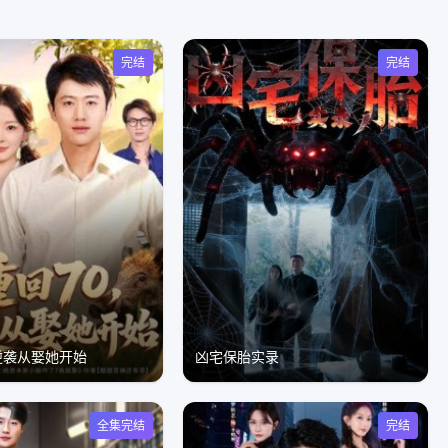
完结
完结
逆袭从娶她开始
凶宅保胎实录
全集完结
完结