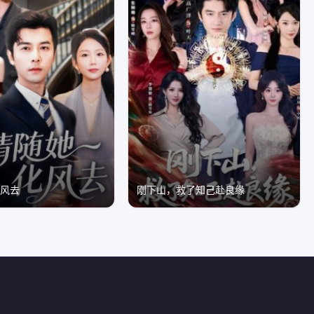
化风去
刚下山，救了知己赴良缘