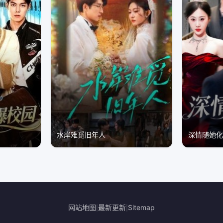
水岸难觅旧年人
深情随她
网站地图
最新更新
Sitemap
|
|