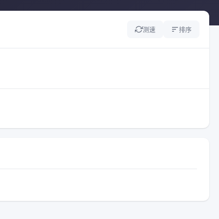
测速
排序