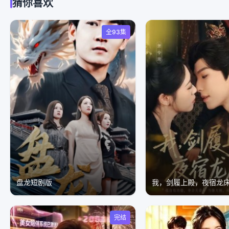
猜你喜欢
全93集
盘龙短剧版
完结