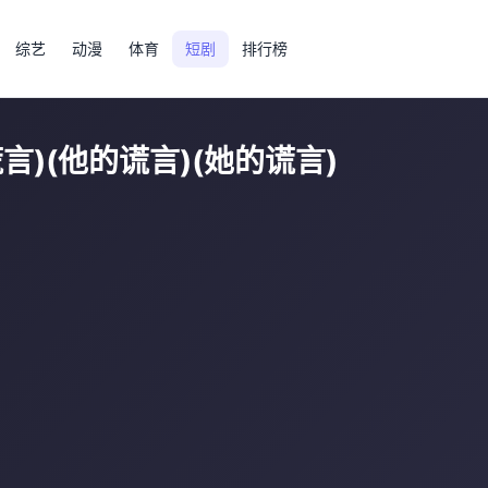
综艺
动漫
体育
短剧
排行榜
谎言)(他的谎言)(她的谎言)