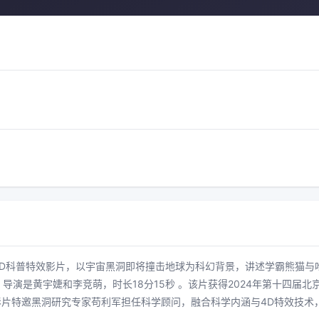
4D科普特效影片，以宇宙黑洞即将撞击地球为科幻背景，讲述学霸熊猫与
导演是黄宇婕和李竞萌，时长18分15秒 。该片获得2024年第十四届
日。影片特邀黑洞研究专家苟利军担任科学顾问，融合科学内涵与4D特效技