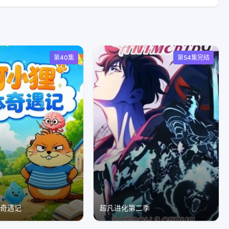
第40集
第54集完结
体奇遇记
超凡进化第二季