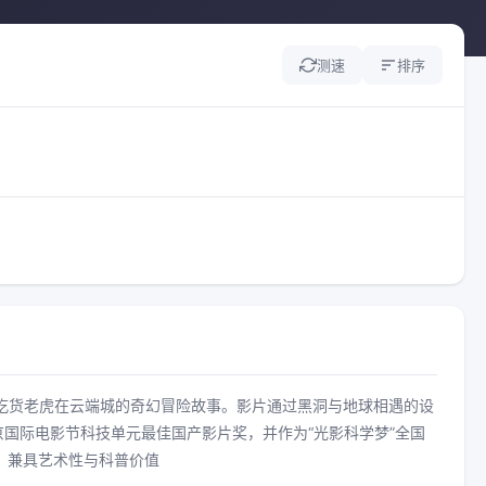
测速
排序
吃货老虎在云端城的奇幻冒险故事。影片通过黑洞与地球相遇的设
北京国际电影节科技单元最佳国产影片奖，并作为“光影科学梦”全国
术，兼具艺术性与科普价值