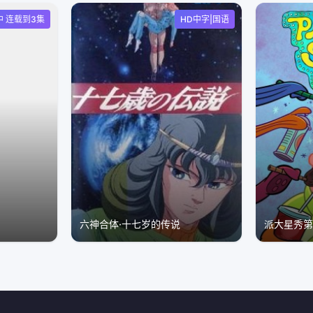
中 连载到3集
HD中字|国语
六神合体·十七岁的传说
派大星秀