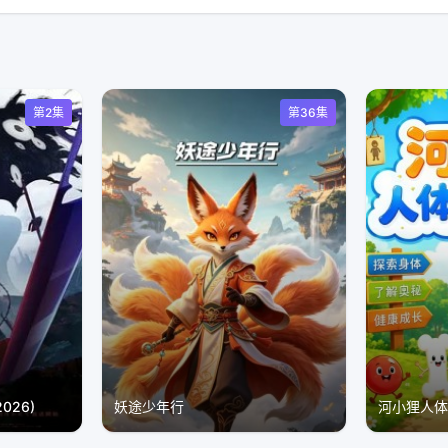
第2集
第36集
26)
妖途少年行
河小狸人