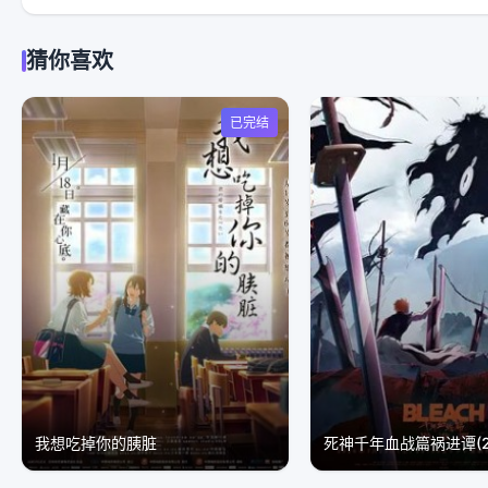
猜你喜欢
已完结
我想吃掉你的胰脏
死神千年血战篇祸进谭(20