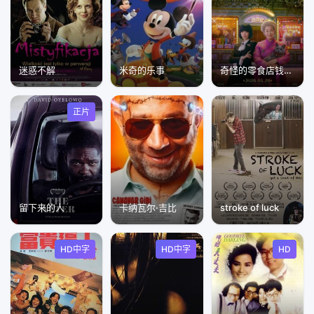
迷惑不解
米奇的乐事
奇怪的零食店钱天堂
正片
留下来的人
卡纳瓦尔·吉比
stroke of luck
HD中字
HD中字
HD