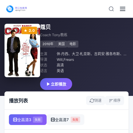
蔻贝
2.0
Coach Tony教练
2010年
美国
电影
主演
休·丹西
、
大卫·札亚斯
、
吉莉安·雅各布斯
、
莲妮·
导演
Will,Frears
状态
高清
语言
英语
立即播放
播放列表
测速
排序
全高清3
全高清7
失败
失败