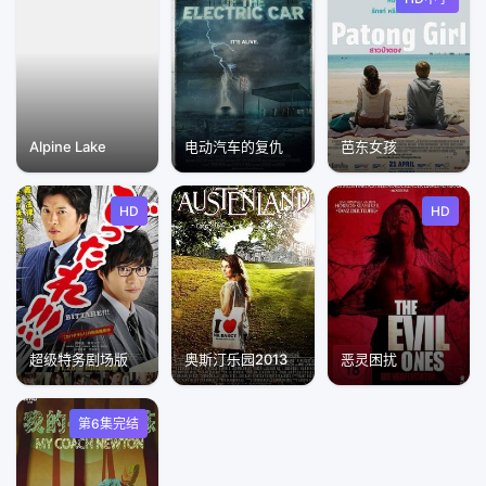
Alpine Lake
电动汽车的复仇
芭东女孩
HD
HD
超级特务剧场版
奥斯汀乐园2013
恶灵困扰
第6集完结