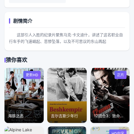
剧情简介
这部引人入胜的纪录片聚焦马克·卡文迪什，讲述了这名职业自
行车手的飞速崛起、悲惨坠落，以及不可思议的东山再起
猜你喜欢
更新HD
正片
海豚之恶
吉尔吉斯少年行
12回合3：致命禁闭
HD中字