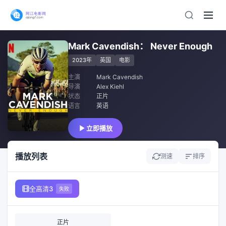
Mark Cavendish： Never Enough
2023年
英国
电影
主演
Mark Cavendish
导演
Alex Kiehl
状态
正片
语言
英语
立即播放
播放列表
测速
排序
全高清3
失败
正片