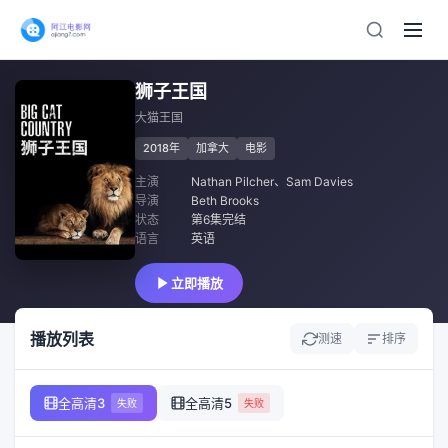
狮子王国
大猫王国
2018年
加拿大
电影
主演
Nathan Pilcher
、
Sam Davies
导演
Beth Brooks
状态
第6集完结
语言
英语
立即播放
播放列表
测速
排序
全高清3
全高清5
失败
失败