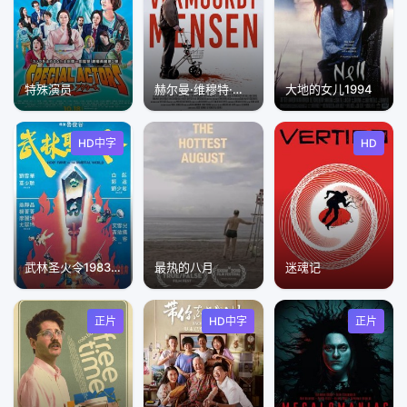
特殊演员
赫尔曼·维穆特·门森
大地的女儿1994
HD中字
HD
武林圣火令1983粤语
最热的八月
迷魂记
正片
HD中字
正片