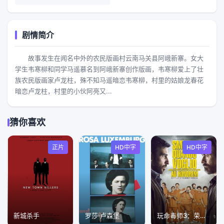
剧情简介
故事发生在闻名中外的农民版画村云南马关县阿峨新寨。女大
学生韦寒柳和同学马遥慕名到阿峨新寨创作版画，韦寒柳爱上了壮
族农民版画家卢龙柱，殊不知马遥暗恋韦寒柳，村里的姑娘龙春花
暗恋卢龙柱，村里的小伙阿亮又...
猜你喜欢
正片
HD中字
HD中字
新城杀手
罗莎·卢森堡
玩命毒师3：荣誉之名