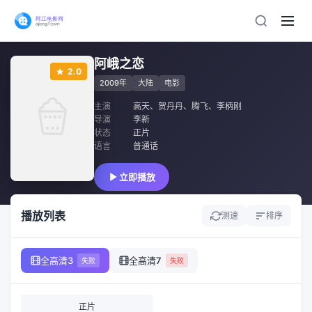
阿峨之恋
2.0
2009年
大陆
电影
主演
高天
、
贺丹丹
、
腾飞
、
李柄刚
导演
李新
状态
正片
语言
普通话
立即播放
播放列表
测速
排序
全高清3
全高清7
失败
失败
正片