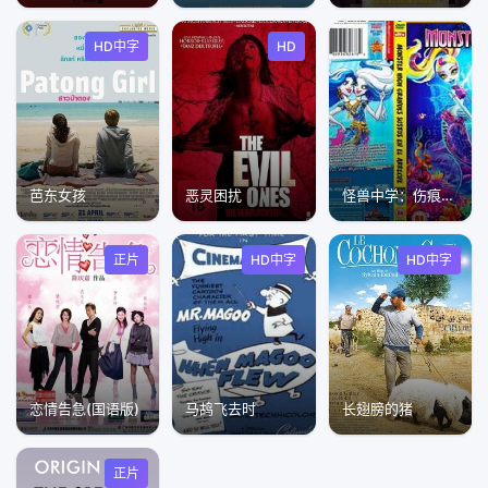
HD中字
HD
芭东女孩
恶灵困扰
怪兽中学：伤痕累累的珊瑚礁
正片
HD中字
HD中字
恋情告急(国语版)
马鸪飞去时
长翅膀的猪
正片