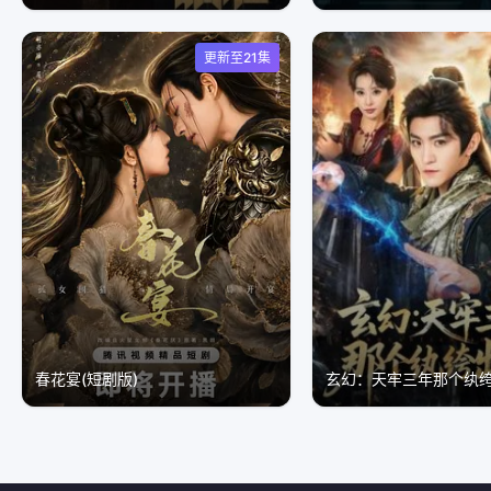
更新至21集
春花宴(短剧版)
玄幻：天牢三年那个纨