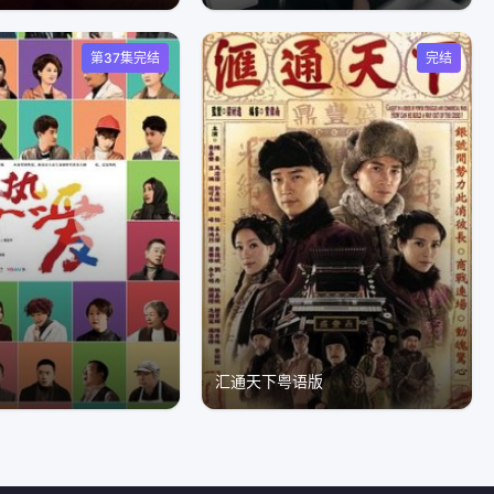
第37集完结
完结
汇通天下粤语版