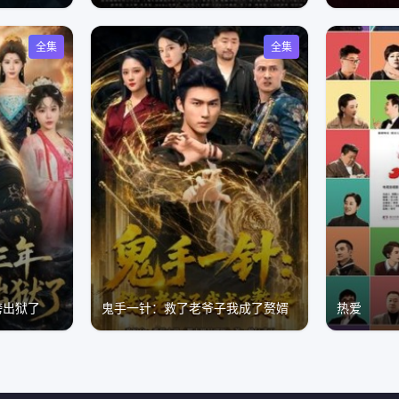
全集
全集
绔出狱了
鬼手一针：救了老爷子我成了赘婿
热爱