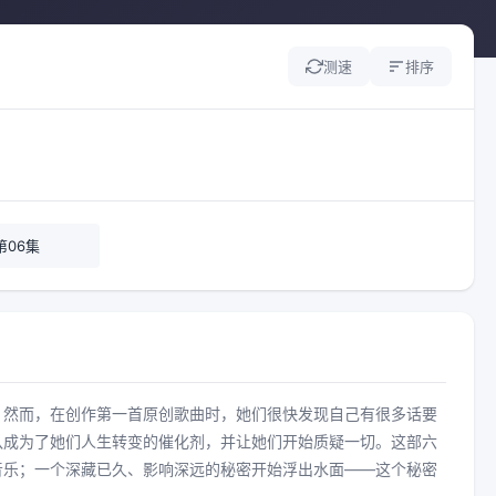
测速
排序
第06集
。然而，在创作第一首原创歌曲时，她们很快发现自己有很多话要
队成为了她们人生转变的催化剂，并让她们开始质疑一切。这部六
音乐；一个深藏已久、影响深远的秘密开始浮出水面——这个秘密