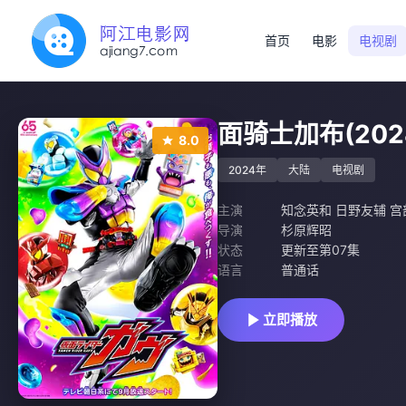
首页
电影
电视剧
面骑士加布(202
8.0
2024年
大陆
电视剧
主演
知念英和 日野友辅 宫
导演
杉原辉昭
状态
更新至第07集
语言
普通话
立即播放