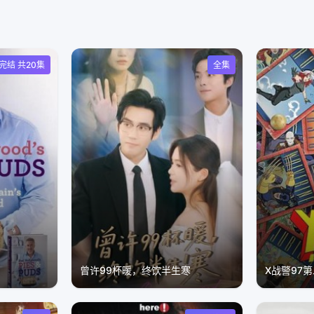
完结 共20集
全集
曾许99杯暖，终饮半生寒
X战警97