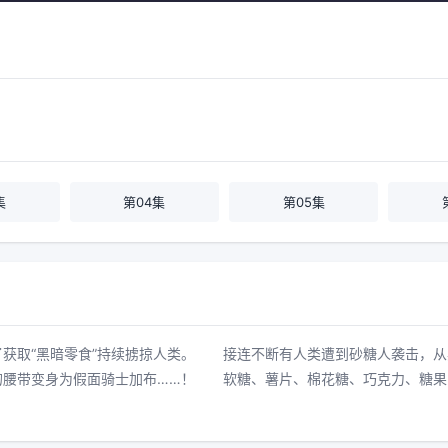
集
第04集
第05集
获取“黑暗零食”持续掳掠人类。 接连不断有人类遭到砂糖人袭击，
的腰带变身为假面骑士加布……！ 软糖、薯片、棉花糖、巧克力、糖