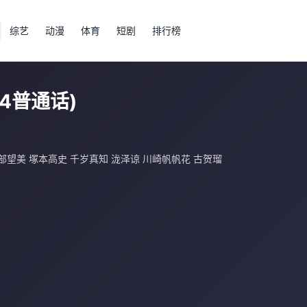
综艺
动漫
体育
短剧
排行榜
4普通话)
部望美 塚本高史 千岁真知 泷泽谅 川崎帆帆花 古贺瑠