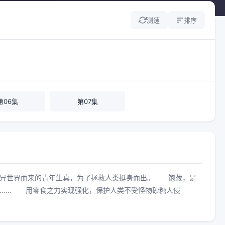
测速
排序
第06集
第07集
从异世界而来的青年生真，为了拯救人类挺身而出。 饱藏，是
果…… 用零食之力实现强化，保护人类不受怪物砂糖人侵