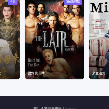
全集
第6集完结
盘
兽穴第一季
米兰达第
网站地图
最新更新
Sitemap
|
|