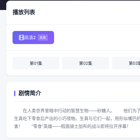
播放列表
高清2
失败
第01集
第02集
第03
剧情简介
在人类世界里暗中行动的智慧生物——砂糖人。 他们为了
生真吃下零食后产出的小巧怪物。生真与它们一起，用形似嘴巴
害！ “零食”英雄——假面骑士加布的战斗即将拉开序幕！