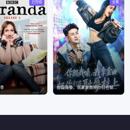
已完结
全集
一季
你毁我嗓，我拿金曲把你钉在耻辱柱上